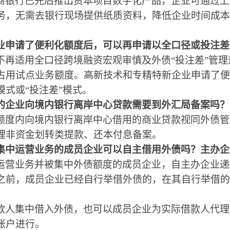
商银行已先后推出资本项目数字化产品，
企业
可通过上
务，无需去银行现场提供纸质资料，降低企业时间成本
业申请了便利化额度后，可以再申请以全口径或投注差
不再适用全口径跨境融资宏观审慎及外债
“投注差”管
占用试点业务额度。
高新技术和专精特新企业申请了便
模式或
“投注差”模式。
的企业向境内银行离岸中心贷款需要到外汇局备案吗？
额度内向境内银行离岸中心借用的商业贷款视同外债管
理非资金划转类提款、还本付息备案。
集中运营业务的成员企业
可以自主借用外债吗？主办企
运营业务并被集中外债额度的成员企业，自主办企业递
之前，成员企业已经自行举借外债的，在其自行举借的
。
款人集中借入外债，也可以成员企业为实际借款人代理
账户进行。